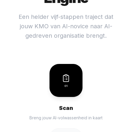
Een helder vijf-stappen traject dat
jouw KMO van AI-novice naar AI-
gedreven organisatie brengt.
01
Scan
Breng jouw AI-volwassenheid in kaart