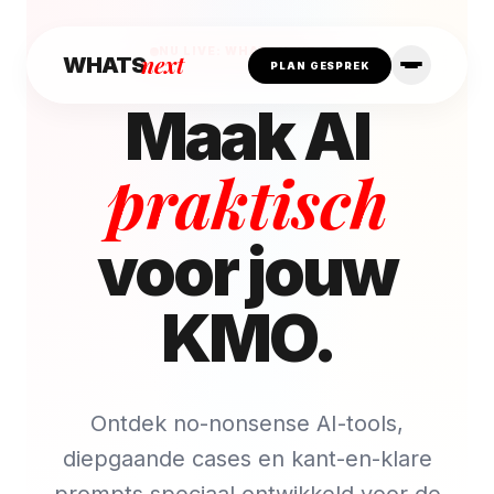
NU LIVE: WHATSNEXT 2.0
next
WHATS
PLAN GESPREK
Maak AI
praktisch
voor jouw
KMO.
Ontdek no-nonsense AI-tools,
diepgaande cases en kant-en-klare