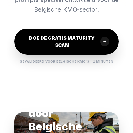
prompts speciaal ontwikkeld voor de
Belgische KMO-sector.
DOE DE GRATIS MATURITY
SCAN
GEVALIDEERD VOOR BELGISCHE KMO'S • 2 MINUTEN
GECERTIFICEERDE AI PARTNER
Vertrouwd
door
Belgische