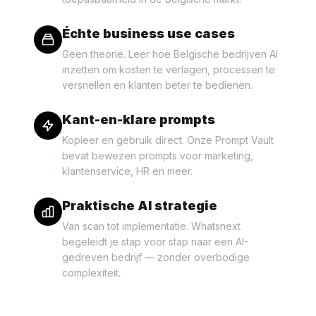
Échte business use cases
Geen theorie. Leer hoe Belgische bedrijven AI
inzetten om kosten te verlagen, processen te
versnellen en klanten beter te bedienen.
Kant-en-klare prompts
Kopieer en gebruik direct. Onze Prompt Vault
bevat bewezen prompts voor marketing,
klantenservice, HR en meer.
Praktische AI strategie
Van scan tot implementatie. Whatsnext
begeleidt je stap voor stap naar een AI-
gedreven bedrijf — zonder overbodige
complexiteit.