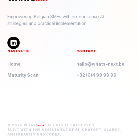
Empowering Belgian SMEs with no-nonsense AI
strategies and practical implementation.
NAVIGATIE
CONTACT
Home
hallo@whats-next.be
Maturity Scan
+32 (0)4 99 99 99
next
© 2026 WHATS
. ALL RIGHTS RESERVED.
BUILT WITH THE ASSISTANCE OF AI: CHATGPT, CLAUDE,
ANTIGRAVITY AND CODEX.