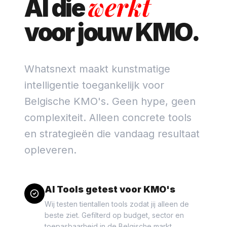
werkt
AI die
voor jouw KMO.
Whatsnext maakt kunstmatige
intelligentie toegankelijk voor
Belgische KMO's. Geen hype, geen
complexiteit. Alleen concrete tools
en strategieën die vandaag resultaat
opleveren.
AI Tools getest voor KMO's
Wij testen tientallen tools zodat jij alleen de
beste ziet. Gefilterd op budget, sector en
toepasbaarheid in de Belgische markt.