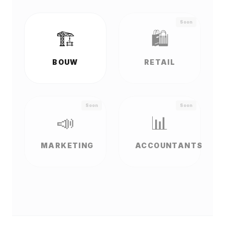
Soon
🏗️
🛍️
BOUW
RETAIL
Soon
Soon
📣
📊
MARKETING
ACCOUNTANTS