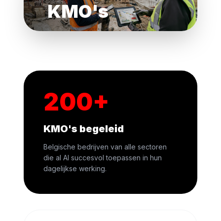
KMO's
Van scan tot implementatie
begeleiden we jouw bedrijf
stap voor stap.
200+
KMO's begeleid
Belgische bedrijven van alle sectoren
die al AI succesvol toepassen in hun
dagelijkse werking.