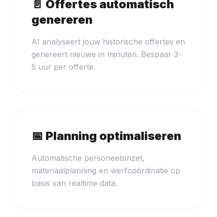
📄 Offertes automatisch
genereren
AI analyseert jouw historische offertes en
genereert nieuwe in minuten. Bespaar 3-
5 uur per offerte.
📅 Planning optimaliseren
Automatische personeelsinzet,
materiaalplanning en werfcoördinatie op
basis van realtime data.