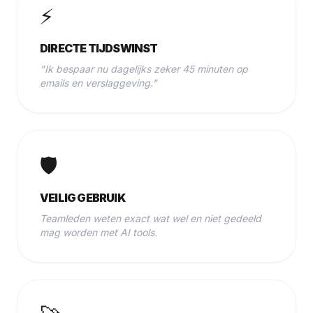
⚡
DIRECTE TIJDSWINST
"Ik bespaar nu dagelijks zeker 45 minuten op
emails en verslaggeving."
🛡️
VEILIG GEBRUIK
Teamleden weten exact wat wel en niet gedeeld
mag worden met AI tools.