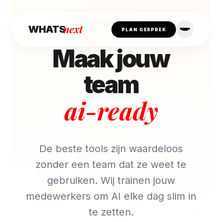
TRAINING & ADOPTIE
next
WHATS
PLAN GESPREK
Maak jouw
team
ai-ready
De beste tools zijn waardeloos
zonder een team dat ze weet te
gebruiken. Wij trainen jouw
medewerkers om AI elke dag slim in
te zetten.