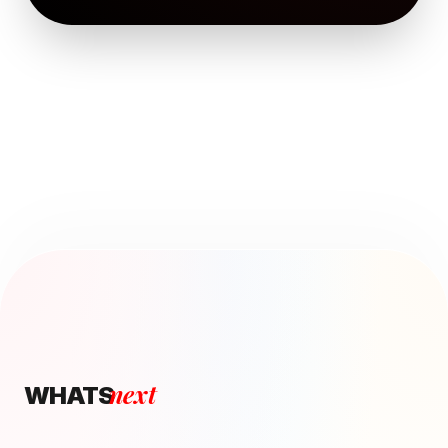
next
WHATS