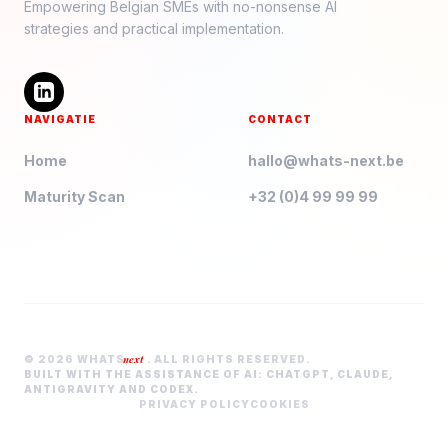
Empowering Belgian SMEs with no-nonsense AI
strategies and practical implementation.
NAVIGATIE
CONTACT
Home
hallo@whats-next.be
Maturity Scan
+32 (0)4 99 99 99
next
© 2026 WHATS
. ALL RIGHTS RESERVED.
BUILT WITH THE ASSISTANCE OF AI: CHATGPT, CLAUDE,
ANTIGRAVITY AND CODEX.
PRIVACY POLICY
COOKIES