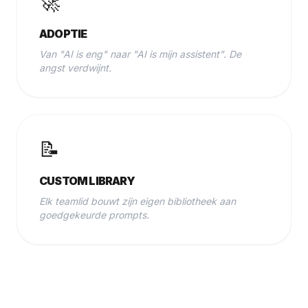
🚀
ADOPTIE
Van "AI is eng" naar "AI is mijn assistent". De
angst verdwijnt.
📝
CUSTOM LIBRARY
Elk teamlid bouwt zijn eigen bibliotheek aan
goedgekeurde prompts.